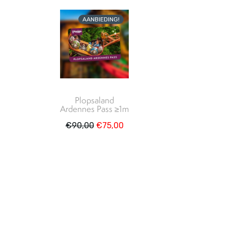
AANBIEDING!
Plopsaland
Ardennes Pass ≥1m
€
90,00
€
75,00